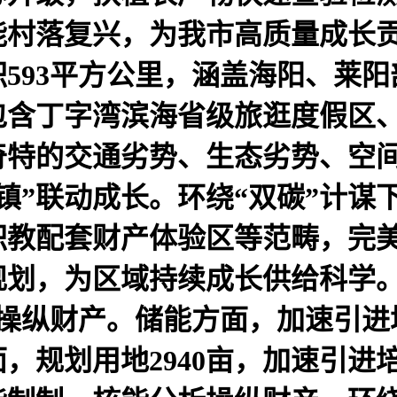
能村落复兴，为我市高质量成长
593平方公里，涵盖海阳、莱
包含丁字湾滨海省级旅逛度假区
特的交通劣势、生态劣势、空间劣
镇”联动成长。环绕“双碳”计谋
职教配套财产体验区等范畴，完
规划，为区域持续成长供给科学。
析操纵财产。储能方面，加速引进
，规划用地2940亩，加速引进