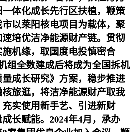
阳一体化成长先行区扶植，鞭策
我市以莱阳核电项目为载体，聚
加速培优洁净能源财产链。贯彻
实施机缘，取国度电投慎密合
机组全数建成后将成为全国拆机
质量成长研究》方案，稳步推进
融核旅逛，将洁净能源财产取我
，充实使用新手艺、引进新财
长赋能。2024年4月，承办