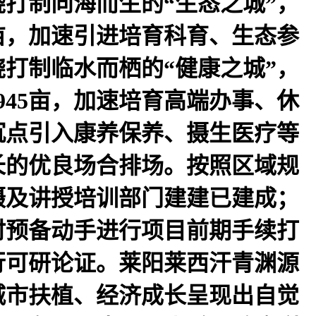
打制向海而生的“生态之城”，
亩，加速引进培育科育、生态参
绕打制临水而栖的“健康之城”，
45亩，加速培育高端办事、休
沉点引入康养保养、摄生医疗等
长的优良场合排场。按照区域规
摄及讲授培训部门建建已建成；
时预备动手进行项目前期手续打
行可研论证。莱阳莱西汗青渊源
城市扶植、经济成长呈现出自觉