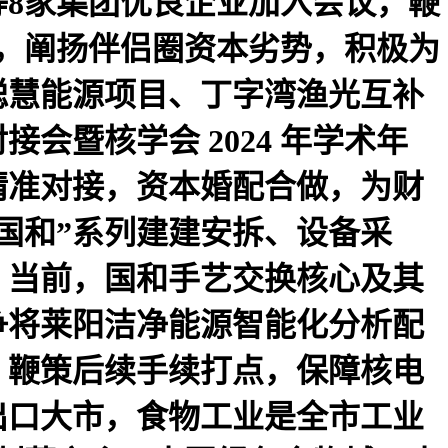
等8家集团优良企业加入会议，鞭
，阐扬伴侣圈资本劣势，积极为
聪慧能源项目、丁字湾渔光互补
接会暨核学会 2024 年学术年
精准对接，资本婚配合做，为财
“国和”系列建建安拆、设备采
。当前，国和手艺交换核心及其
争将莱阳洁净能源智能化分析配
，鞭策后续手续打点，保障核电
出口大市，食物工业是全市工业