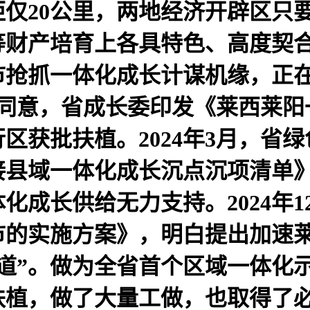
仅20公里，两地经济开辟区只要
等财产培育上各具特色、高度契
市委市抢抓一体化成长计谋机缘，
经省同意，省成长委印发《莱西莱
区获批扶植。2024年3月，省
邻接县域一体化成长沉点沉项清单
化成长供给无力支持。2024年
市的实施方案》，明白提出加速
道”。做为全省首个区域一体化
植，做了大量工做，也取得了必