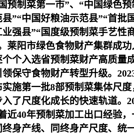
国预制菜第一市”、“中国绿色预制
县”“中国好粮油示范县”“首批
工业强县”“国度级预制菜手艺性
号。莱阳市绿色食物财产集群成功
逐个个入选省预制菜财产高质量
领保守食物财产转型升级。202
实施第一批8部预制菜集体尺度，
入了尺度化成长的快速轨道。202
有着近40年预制菜加工出口经验
终身产线、同终身产尺度、统一