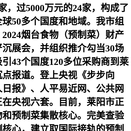
，过5000万元的24家，构成了
球50多个国度和地域。我市组
2024烟台食物（预制菜）财产
沉展会，并组织推介勾当30场
引43个国度120多位采购商到莱
沉点报道。登上央视《步步向
人日报》、人平易近网、公共网
正在央视六套。目前，莱阳市正
物和预制菜集散核心。完美查验
测核心，建立取国际接轨的预制