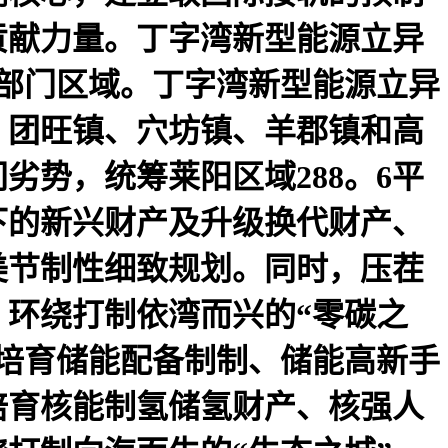
贡献力量。丁字湾新型能源立异
阳部门区域。丁字湾新型能源立异
、团旺镇、穴坊镇、羊郡镇和高
势，统筹莱阳区域288。6平
下的新兴财产及升级换代财产、
美节制性细致规划。同时，压茬
环绕打制依湾而兴的“零碳之
培育储能配备制制、储能高新手
培育核能制氢储氢财产、核强人