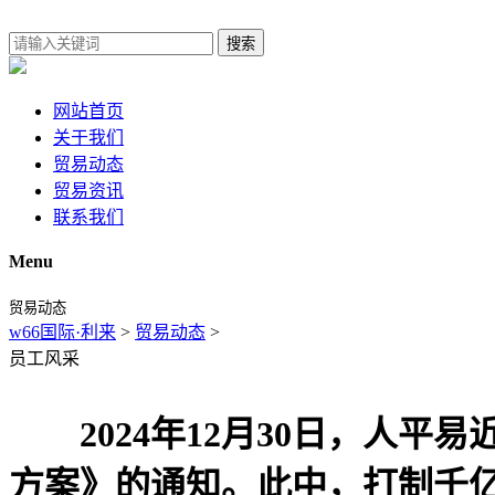
搜索
网站首页
关于我们
贸易动态
贸易资讯
联系我们
Menu
贸易动态
w66国际·利来
>
贸易动态
>
员工风采
2024年12月30日，人平
方案》的通知。此中，打制千亿