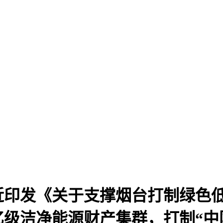
易近印发《关于支撑烟台打制绿色
级洁净能源财产集群，打制“中