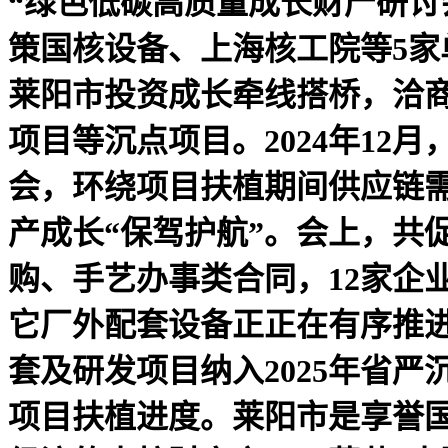
“绿色低碳高质量成长财产研讨
策国核设备、上海核工院等5
莱阳市投资成长牵线搭桥，洽
项目等沉点项目。2024年12月
会，环绕项目扶植期间供应链
产成长“保驾护航”。会上，共
购、手艺办事类合同，12家企
它厂外配套设备正正在有序推
套及研发项目纳入2025年省
项目扶植进度。莱阳市是享誉