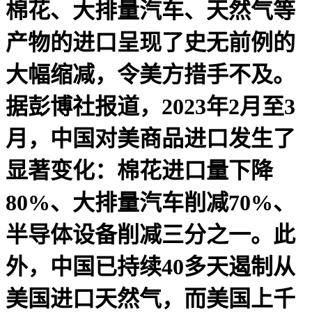
棉花、大排量汽车、天然气等
产物的进口呈现了史无前例的
大幅缩减，令美方措手不及。
据彭博社报道，2023年2月至3
月，中国对美商品进口发生了
显著变化：棉花进口量下降
80%、大排量汽车削减70%、
半导体设备削减三分之一。此
外，中国已持续40多天遏制从
美国进口天然气，而美国上千