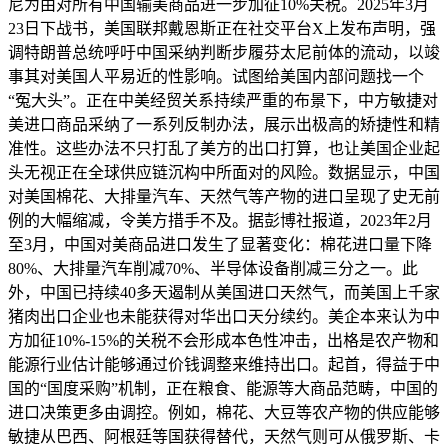
尼为由对所有中国输美商品进一步加征10%关税。2025年3月
23日下战书，美国联邦戴恩斯正在社交平台X上发布声明，强
调特朗普总统呼吁中国采纳判断步履芬太尼前体的流动，以竣
事其对美国人平易近的性影响。试图给美国内部问题找一个
“冤大头”。正在中美经贸关系持续严重的布景下，中方敏捷对
美进口商品采纳了一系列反制办法，展示出极高的矫捷性和精
准性。这些办法不只打乱了美方的出口打算，也让美国企业起
头无视正在全球供应链沉构中所面对的风险。数据显示，中国
对美国棉花、大排量汽车、天然气等产物的进口呈现了史无前
例的大幅缩减，令美方措手不及。据彭博社报道，2023年2月
至3月，中国对美商品进口发生了显著变化：棉花进口量下降
80%、大排量汽车削减70%、半导体设备削减三分之一。此
外，中国已持续40多天遏制从美国进口天然气，而美国上千家
猪肉出口企业也未能获得对华出口天分续约。美企本来认为中
方加征10%-15%的关税不会形成本色性冲击，出格是农产物和
能源行业估计能够通过价钱调整来维持出口。起首，得益于中
国的“国度采购”机制，正在粮食、能源等大商品范畴，中国的
进口决策更多由调控。例如，棉花、大豆等农产物的供应能够
敏捷从巴西、阿根廷等国获得替代，天然气则可从俄罗斯、卡