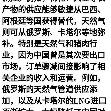
产物的供应能够敏捷从巴西、
阿根廷等国获得替代，天然气
则可从俄罗斯、卡塔尔等地弥
补。特别是天然气和猪肉行
业，因为中国曾是其次要出口
市场，订单骤减间接影响了相
关企业的收入和运营。例如，
俄罗斯的天然气管道供应添
加，以及从卡塔尔的LNG进口