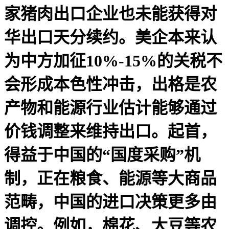
家猪肉出口企业也未能获得对
华出口天分续约。美企本来认
为中方加征10%-15%的关税不
会形成本色性冲击，出格是农
产物和能源行业估计能够通过
价钱调整来维持出口。起首，
得益于中国的“国度采购”机
制，正在粮食、能源等大商品
范畴，中国的进口决策更多由
调控。例如，棉花、大豆等农