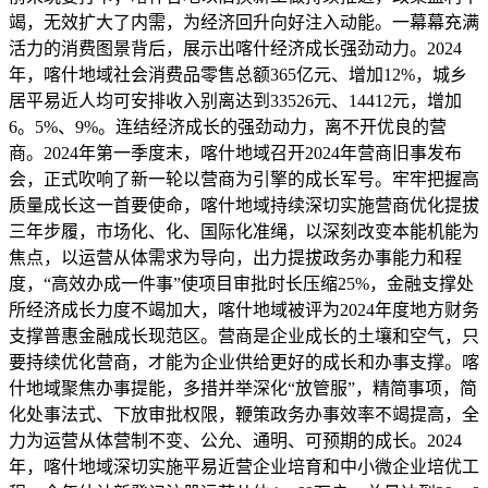
竭，无效扩大了内需，为经济回升向好注入动能。一幕幕充满
活力的消费图景背后，展示出喀什经济成长强劲动力。2024
年，喀什地域社会消费品零售总额365亿元、增加12%，城乡
居平易近人均可安排收入别离达到33526元、14412元，增加
6。5%、9%。连结经济成长的强劲动力，离不开优良的营
商。2024年第一季度末，喀什地域召开2024年营商旧事发布
会，正式吹响了新一轮以营商为引擎的成长军号。牢牢把握高
质量成长这一首要使命，喀什地域持续深切实施营商优化提拔
三年步履，市场化、化、国际化准绳，以深刻改变本能机能为
焦点，以运营从体需求为导向，出力提拔政务办事能力和程
度，“高效办成一件事”使项目审批时长压缩25%，金融支撑处
所经济成长力度不竭加大，喀什地域被评为2024年度地方财务
支撑普惠金融成长现范区。营商是企业成长的土壤和空气，只
要持续优化营商，才能为企业供给更好的成长和办事支撑。喀
什地域聚焦办事提能，多措并举深化“放管服”，精简事项，简
化处事法式、下放审批权限，鞭策政务办事效率不竭提高，全
力为运营从体营制不变、公允、通明、可预期的成长。2024
年，喀什地域深切实施平易近营企业培育和中小微企业培优工