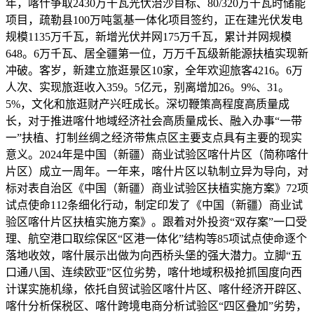
年，喀什争取2430万千瓦光伏治沙目标、80/320万千瓦时储能
项目，疏勒县100万吨氢基一体化项目签约，正在建光伏发电
规模1135万千瓦，新增光伏并网175万千瓦，累计并网规模
648。6万千瓦、居全疆第一位，万万千瓦级新能源扶植实现新
冲破。客岁，新建立旅逛景区10家，全年欢迎旅客4216。6万
人次、实现旅逛收入359。5亿元，别离增加26。9%、31。
5%，文化和旅逛财产兴旺成长。深切鞭策高程度高质量成
长，对于推进喀什地域经济社会高质量成长、融入办事“一带
一”扶植、打制丝绸之经济带焦点区主要支点具有主要的现实
意义。2024年是中国（新疆）商业试验区喀什片区（简称喀什
片区）成立一周年。一年来，喀什片区以轨制立异为导向，对
标对表自治区《中国（新疆）商业试验区扶植实施方案》72项
试点使命112条细化行动，制定印发了《中国（新疆）商业试
验区喀什片区扶植实施方案》。跟着对外投资“双存案”一口受
理、航空港口取综保区“区港一体化”结构等85项试点使命逐个
落地收效，喀什展示出做为向西桥头堡的强大潜力。立脚“五
口通八国、连续欧亚”区位劣势，喀什地域积极抢抓国度向西
计谋实施机缘，依托自贸试验区喀什片区、喀什经济开辟区、
喀什分析保税区、喀什跨境电商分析试验区“四区叠加”劣势，