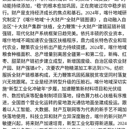
动能持续添加，“稳”的根本愈加巩固，正在爬坡过坎中稳步前
行。财产是支持经济成长的焦点和基石。2024年，喀什地域研
究制定了《喀什地域“十大财产”全财产链图谱》，自动融入自
治区“十大财产集群”扶植，全力鞭策“十大财产”建链延链补链
强链，现代化财产系统框架日趋完美。依托丰硕的农业资本，
喀什地域不竭加速农业强区扶植程序，鼎力成长特色农业和现
代农业，鞭策农业分析出产能力持续提拔。2024年，喀什地域
粮食种植面积、总产增量别离居全疆第一和第二位，新梅、红
枣、甜菜财产链初步建立成型，新增国度级、自治区级农业财
产园、财产强镇4个，次要农产物精湛加工率达到37%，纺织
服拆全财产链根基构成，无力鞭策巩固拓展脱贫攻坚同村落复
兴无效跟尾。工业是经济转型升级的压舱石。喀什地域深切实
施“新型工业化冲破年”步履，加速鞭策新材料项目和光伏组
件、数控机床等配备制制项目落地，绿色算力核心扶植有序推
进，全国首个营业化运转的星地激光通信地面坐建成投运。跟
着以人工智能、大数据、财产互联网等为代表的新手艺不竭加
快落地使用，科技立异和财产立异深度融合，喀什的新兴财产
敏捷兴起，将来财产加速培育，新型工业化取得新进展。2024