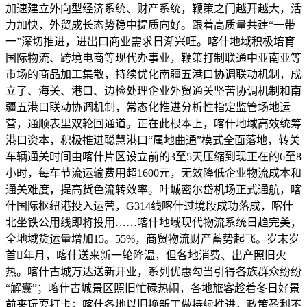
加速建立外向型经济系统、财产系统，鞭策之门越开越大，活
力加快，外贸成长态势稳中提质向好。跟着高质量共建“一带
一”深切推进，进出口商业需求日渐兴旺。喀什地域积极培育
国际物流、跨境电商等现代办事业，鞭策打制联通中亚南亚等
市场的商品加工集散，持续优化南疆五港口协调联动机制，成
立了、海关、港口、边检处理企业外贸通关坚苦协调机制和南
疆五港口联动协调机制，常态化推进分析性指定监管场地运
营，通顺表里双轮回通道。正在此根本上，喀什地域高效统筹
港口资本，积极推进聪慧港口“属地曲通”模式全面落地，转关
车辆通关时间由喀什片区设立前的3至5天压缩到现正在的6至8
小时，每车节流运输费用超1600元，无效降低企业物流成本和
通关难度，提高货色流转效率。叶城密尔岱机场正式通航，喀
什国际枢纽港投入运营，G314线喀什过境段成功落成，喀什
北坐铁公用线即将投用……喀什地域现代物流系统日趋完美，
全地域货运量增加15。55%，商贸物流财产蓄势起飞。岁末岁
首年月，喀什送来新一轮降温，但各地消费、出产照旧火
热。喀什古城万达送新开业，系列优惠勾当引得各族群众纷纷
“解囊”；喀什古城景区照旧忙碌热闹，各地旅客趁着冬日好景
前来玩耍打卡；喀什各地以旧换新工做持续推进，政策盈利不