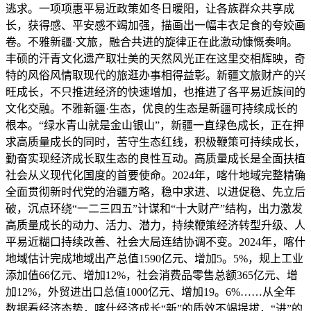
逃求。一项项惠平易近政策如冬日暖阳，让各族群众共享成
长，获得感、平安感不竭加强，描画出一幅丰衣足食的夸姣画
卷。不雅新疆·文旅，融合共进的旋律正在此激动慷慨奏响。
丰硕的汗青文化遗产取壮美的天然风光正在这里交相辉映，奇
特的风俗风情取现代的旅逛办事相得益彰。新疆文旅财产的兴
旺成长，不只推进经济的快速增加，也推进了各平易近族间的
文化交融。不雅新疆·生态，优良的生态是新疆可持续成长的
根本。“绿水青山就是金山银山”，新疆一直绿色成长，正在押
求高质量成长的同时，苦守生态红线，积极鞭策可持续成长，
勤奋实现经济成长取生态的良性互动。高质量成长是全面扶植
社会从义现代化国度的首要使命。2024年，喀什地域完整精确
全面贯彻新时代党的治疆方略，稳中求进、以进促稳、先立后
破，沉点环绕“一二三四五”计谋和“十大财产”结构，出力激发
高质量成长的动力、活力、潜力，持续鞭策经济转型升级、人
平易近糊口持续改善、社会大局连结协调不变。2024年，喀什
地域估计完成地域出产总值1590亿元、增加5。5%，规上工业
添加值66亿元、增加12%，社会消费品零售总额365亿元、增
加12%，外贸进出口总值1000亿元、增加19。6%……从全年
数据看经济态势，喀什经济成长“新”的质效不竭提拔，“进”的