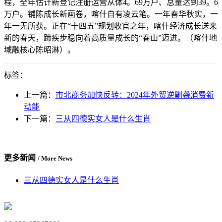
程，全年估计新登记注册运营从体4。69万户、总量达到39。6
万户。铺陈成长新画卷，喀什自有凌云笔。一年春华秋实，一
年一无所获。正在“十四五”规划收官之年，喀什经济成长送来
新的春天，蹄疾步稳向着高质量成长的“春山”迈进。（喀什地
域融核心陈昭淋）。
标签：
上一篇：
市北商务加快反转：2024年外贸逆剿袭消费新
动能
下一篇：
三从四德实女人是什么生肖
更多新闻
/ More News
三从四德实女人是什么生肖