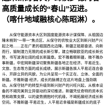
高质量成长的“春山”迈进。
（喀什地域融核心陈昭淋）。
从保守能源资本大区到国度能源资本计谋保障、从祖国边
陲末梢到“一带一”焦点区、从保守的农牧业大区到新兴财产兴
起之地……正在广袤的祖国西北边陲，新疆正砥砺奋进、向新
而行，锻制潜力无限的成长新引擎，建立畅联欧亚的成长新劣
势，书写波涛壮阔的成长新篇章。宏不雅着眼新疆，微不雅办
事新疆，中宏网新疆深切聚焦新疆各地正在经济、平易近生、
文旅、生态等方面的成长成绩，展示新疆各族人平易近连合奋
斗、开辟立异的风貌，为公共呈现一个实正在、立体、全面的
新疆。不雅新疆·经济，成长的脉搏正在这片地盘上强劲跳
动。从保守财产的转型升级到新兴财产的兴旺兴起，从根本设
备的不竭完美到立异驱动的深切推进，新疆凭仗奇特的资本劣
势和政策支撑，以的姿势拥抱时代机缘，不竭拓展经济成长新
空间。不雅新疆·平易近生，人平易近幸福是新疆成长的底子