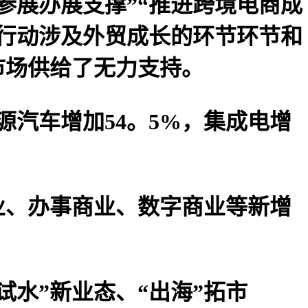
展办展支撑”“推进跨境电商成
项行动涉及外贸成长的环节环节和
市场供给了无力支持。
汽车增加54。5%，集成电增
。
、办事商业、数字商业等新增
水”新业态、“出海”拓市