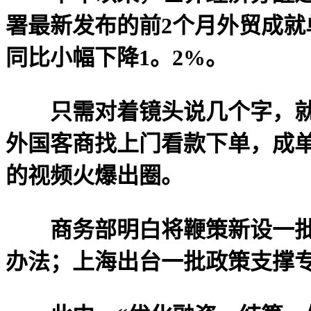
署最新发布的前2个月外贸成
同比小幅下降1。2%。
只需对着镜头说几个字，就能
外国客商找上门看款下单，成单
的视频火爆出圈。
商务部明白将鞭策新设一批跨
办法；上海出台一批政策支撑专