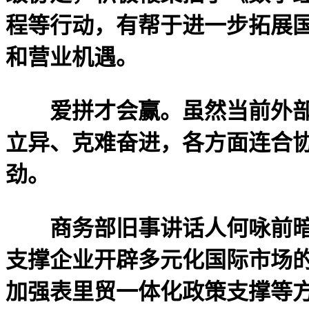
程等行动，有帮于进一步拓展
和营业机遇。
爱拼才会赢。虽然当前外部更
立异、克难奋进，各方面连合
劲。
商务部旧事讲话人何咏前暗示
支撑企业开辟多元化国际市场
加强表里贸一体化政策支撑等