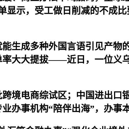
就单显示，受工做日削减的不成比
生成多种外国言语引见产物的短
率大大提拔——近日，一位义乌
境电商综试区；中国进出口银
业办事机构“陪伴出海”，办事