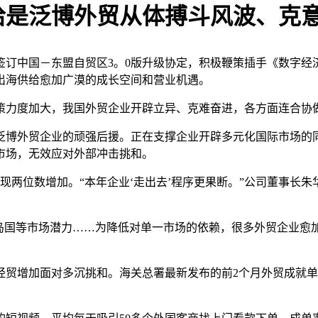
恰是泛博外贸从体搏斗风波、克
中国－东盟自贸区3。0版升级协定，积极鞭策插手《数字经
出海供给愈加广漠的成长空间和营业机遇。
力度加大，我国外贸企业开辟立异、克难奋进，各方面连合协做
博外贸企业的顽强后援。正在支撑企业开辟多元化国际市场的同
市场，无效应对外部冲击挑和。
位数增加。“本年企业‘走出去’程序更果断。”公司董事长朱
国等市场潜力……为降低对单一市场的依赖，很多外贸企业愈加
增加面对多沉挑和。海关总署最新发布的前2个月外贸成就单