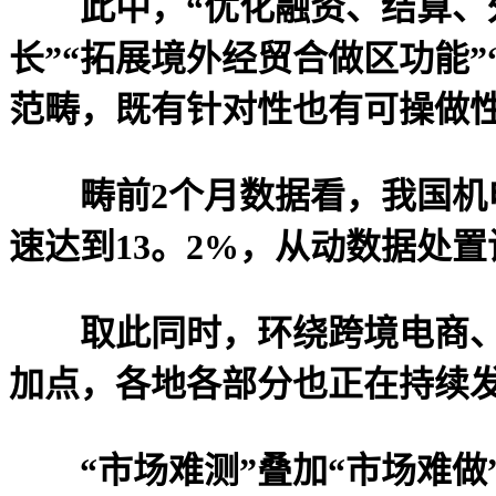
此中，“优化融资、结算、外
长”“拓展境外经贸合做区功能
范畴，既有针对性也有可操做
畴前2个月数据看，我国机电
速达到13。2%，从动数据处置
取此同时，环绕跨境电商、海
加点，各地各部分也正在持续
“市场难测”叠加“市场难做”