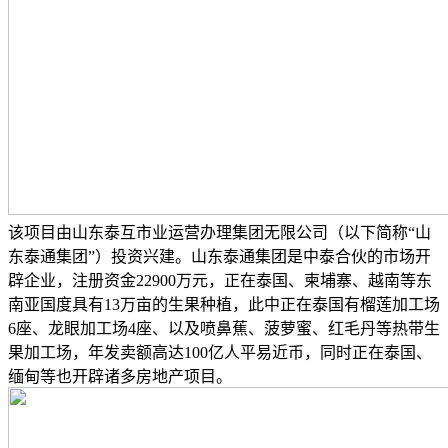
该项目由山东泰互市业运营办理集团无限公司（以下简称“山
东泰通集团”）投资兴建。山东泰通集团是中泰合伙的市场开
辟企业，注册资金22900万元，正在泰国、柬埔寨、越南等东
南亚国度具有13万亩的生果种植，此中正在泰国有榴莲加工场
6座、龙眼加工场4座、以及喷鼻蕉、菠萝蜜、红毛丹等热带生
果加工场，年发卖额高达100亿人平易近币，同时正在泰国、
缅甸等也开辟诸多房地产项目。