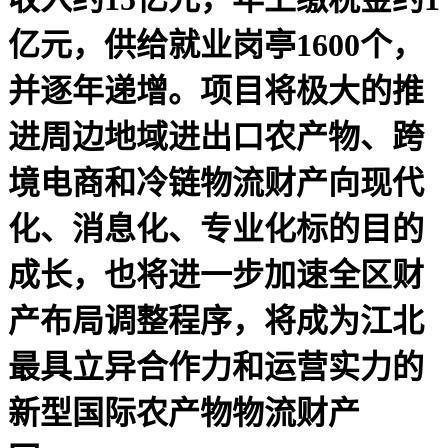
亿元，供给就业岗亭1600个，
并逐年递增。项目将极大的推
进周边地域进出口农产物、跨
境电商和冷链物流财产向现代
化、消息化、专业化标的目的
成长，也将进一步加速全区财
产布局调整程序，将成为江北
最具立异合作力和运营实力的
新型国际农产物物流财产