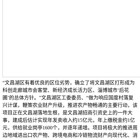
“文昌湖区有着优良的区位劣势，确立了将文昌湖区打形成为
科创走廊城市会客堂、新经济成长活力区、淄博城市‘后花
圃’的总体方针。”文昌湖区工委委员、“做为响应国度村落复
兴计谋，鞭策农业财产升级，推进农产物畅通的主要行动，该
项目正在文昌湖落地生根，是文昌湖招商引资史上的一件大
事，建成后估计实现年发卖收入约15亿元，年上缴税金约1亿
元，供给就业岗亭1600个，并逐年递增。项目将极大的推进周
边地域进出口农产物、跨境电商和冷链物流财产向现代化、消