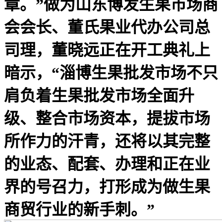
章。”做为山东博发生果市场商
会会长、董氏果业代办公司总
司理，董晓远正在开工典礼上
暗示，“淄博生果批发市场不只
肩负着生果批发市场全面升
级、整合市场资本，提拔市场
所作力的汗青，还将以其完整
的业态、配套、办理和正在业
界的号召力，打形成为做生果
商贸行业的新手刺。”