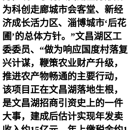
为科创走廊城市会客堂、新经
济成长活力区、淄博城市‘后花
圃’的总体方针。”文昌湖区工
委委员、“做为响应国度村落复
兴计谋，鞭策农业财产升级，
推进农产物畅通的主要行动，
该项目正在文昌湖落地生根，
是文昌湖招商引资史上的一件
大事，建成后估计实现年发卖
收入约15亿元，年上缴税金约1