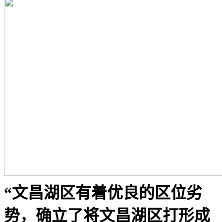
“文昌湖区有着优良的区位劣
势，确立了将文昌湖区打形成