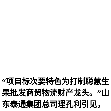
“项目标次要特色为打制聪慧生
果批发商贸物流财产龙头。”山
东泰通集团总司理孔利引见，