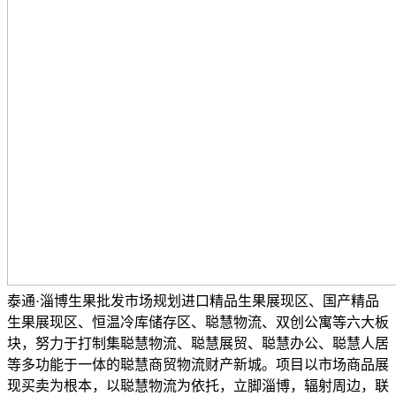
泰通·淄博生果批发市场规划进口精品生果展现区、国产精品
生果展现区、恒温冷库储存区、聪慧物流、双创公寓等六大板
块，努力于打制集聪慧物流、聪慧展贸、聪慧办公、聪慧人居
等多功能于一体的聪慧商贸物流财产新城。项目以市场商品展
现买卖为根本，以聪慧物流为依托，立脚淄博，辐射周边，联