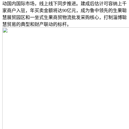
动国内国际市场，线上线下同步推进。建成后估计可容纳上千
家商户入驻，年买卖金额将达90亿元，成为鲁中领先的生果聪
慧展贸园区和一坐式生果商贸物流批发采购核心，打制淄博聪
慧贸易的典型和财产联动的标杆。