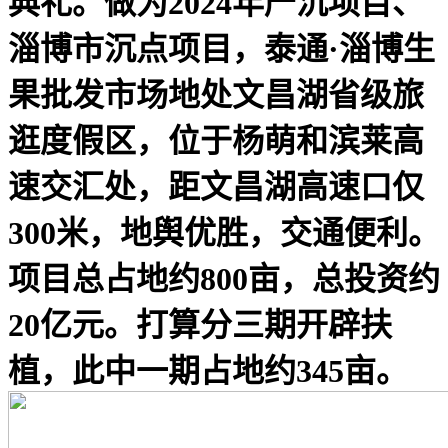
典礼。做为2024年严沉项目、
淄博市沉点项目，泰通·淄博生
果批发市场地处文昌湖省级旅
逛度假区，位于杨萌和滨莱高
速交汇处，距文昌湖高速口仅
300米，地舆优胜，交通便利。
项目总占地约800亩，总投资约
20亿元。打算分三期开辟扶
植，此中一期占地约345亩。