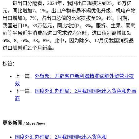
进出口分隔看，2024年，我国出口规模达到25。45万亿
元，同比增加7。1%。出口产物布局不竭优化升级，机电产物
出口增加8。7%，占出口总值的比沉提拔至59。4%。同期，
我国进口18。39万亿元，同比增加2。3%。服拆、生果、葡萄
酒等平易近生消费品进口需求较为兴旺，进口值别离增加5。
6%、8。6%、38。8%。此中，因为除夕、12月份我国消费品
进口额创近21个月新高。
标签：
上一篇：
外贸邦：开辟客户新利器精准赋能外贸营业提
效
下一篇：
国度外汇办理局：2月我国国际出入货色和办事
商
更多新闻
/ More News
国度外汇办理局：2月我国国际出入货色和