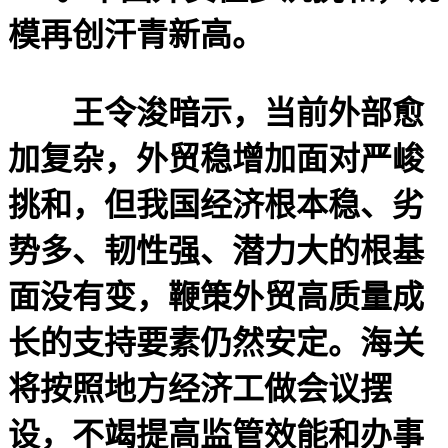
模再创汗青新高。
王令浚暗示，当前外部愈
加复杂，外贸稳增加面对严峻
挑和，但我国经济根本稳、劣
势多、韧性强、潜力大的根基
面没有变，鞭策外贸高质量成
长的支持要素仍然安定。海关
将按照地方经济工做会议摆
设，不竭提高监管效能和办事