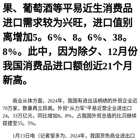
果、葡萄酒等平易近生消费品
进口需求较为兴旺，进口值别
离增加5。6%、8。6%、38。
8%。此中，因为除夕、12月份
我国消费品进口额创近21个月
新高。
商业从体方面，2024年，我国有进出话柄绩的外贸企业近
70万家，数量再立异高。外贸“从力军”平易近营企业进出口
24。33万亿元，同比增加8。8%，占我国外贸总值的比沉继续
提拔至55。5%。
1月13日电（记者邹多为、2024年，我国货色商业进出口