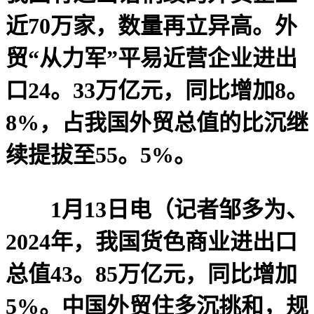
近70万家，数量再立异高。外
贸“从力军”平易近营企业进出
口24。33万亿元，同比增加8。
8%，占我国外贸总值的比沉继
续提拔至55。5%。
1月13日电（记者邹多为、
2024年，我国货色商业进出口
总值43。85万亿元，同比增加
5%。中国外贸住多沉挑和，规