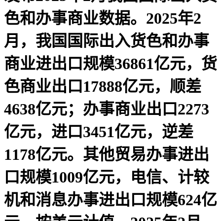
色和办事商业数据。2025年2
月，我国国际出入货色和办事
商业进出口规模36861亿元，货
色商业出口17888亿元，顺差
4638亿元；办事商业出口2273
亿元，进口3451亿元，逆差
1178亿元。其他贸易办事进出
口规模1009亿元，电信、计较
机和消息办事进出口规模624亿